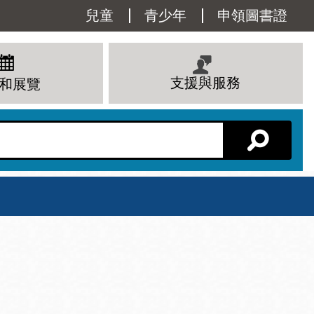
Utility
兒童
青少年
申領圖書證
Menu
支援與服務
和展覽
分館主頁
星期六
 下午
10 上午 - 6 下午
查看所有