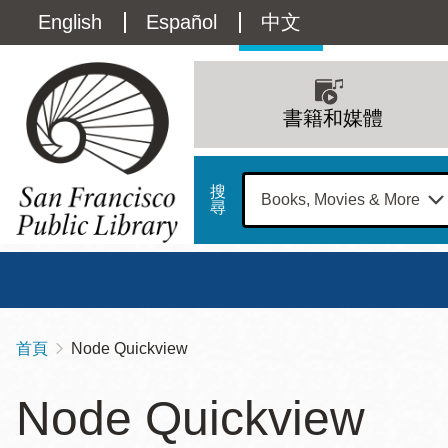
移
Language
English
Español
中文
至
主
switcher
內
Main
容
(Content)
navigation
書籍和媒體
搜
尋
總圖
書館
首頁
Node Quickview
導
Address
100
航
星期日
星期一
星
Node Quickview
Larkin
12 下午 - 6 下午
9 上午 - 6 下午
9 
連
Street