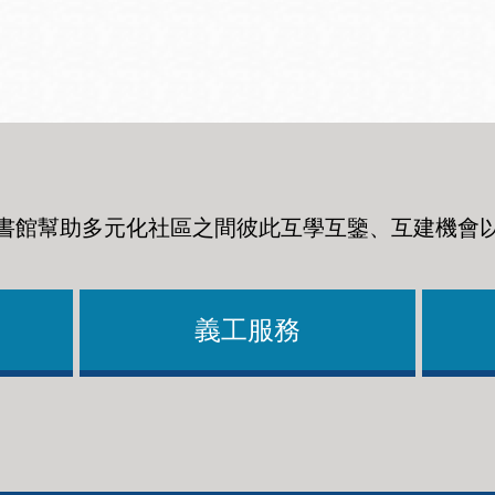
Ocean View 海
Richmond/參議
景區圖書分館
員 Milton Marks
列治文區圖書分
館
書館幫助多元化社區之間彼此互學互鑒、互建機會
OMI 流動圖書館
Sunset日落區圖
Ortega 圖書分館
書分館
義工服務
Park 圖書分館
Treasure Island
金銀島借書亭
Parkside 圖書分
館
Visitacion Valley