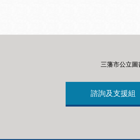
San
結
Francisco
,
CA
94102
總圖書館
Golden Gate
Valley 圖書分館
Anza 圖書分館
三藩市公立圖
Ingleside 英格賽
區圖書分館
Bayview /Linda
Brooks-Burton
諮詢及支援組
灣景區圖書分館
Marina 圖書分館
Bernal Heights
Merced 圖書分
貝納崗區圖書分
館
館