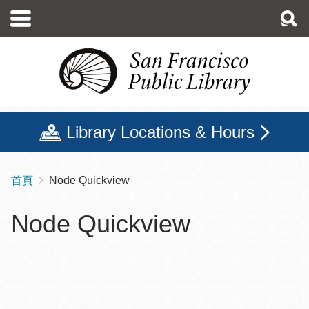
移
至
主
內
容
Library Locations & Hours
首頁
Node Quickview
導
航
Node Quickview
連
結