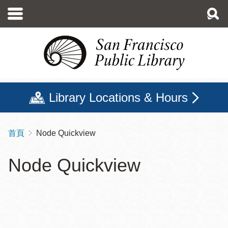
移
至
主
內
容
Library Locations & Hours
首頁
Node Quickview
導
航
Node Quickview
連
結