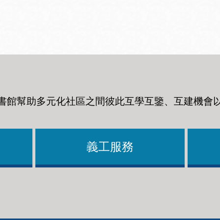
Ocean View 海
Richmond/參議
景區圖書分館
員 Milton Marks
列治文區圖書分
館
書館幫助多元化社區之間彼此互學互鑒、互建機會
OMI 流動圖書館
Sunset日落區圖
Ortega 圖書分館
書分館
義工服務
Park 圖書分館
Treasure Island
金銀島借書亭
Parkside 圖書分
館
Visitacion Valley