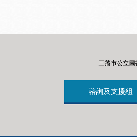
San
結
Francisco
,
CA
94102
總圖書館
Golden Gate
Valley 圖書分館
Anza 圖書分館
三藩市公立圖
Ingleside 英格賽
區圖書分館
Bayview /Linda
Brooks-Burton
諮詢及支援組
灣景區圖書分館
Marina 圖書分館
Bernal Heights
Merced 圖書分
貝納崗區圖書分
館
館