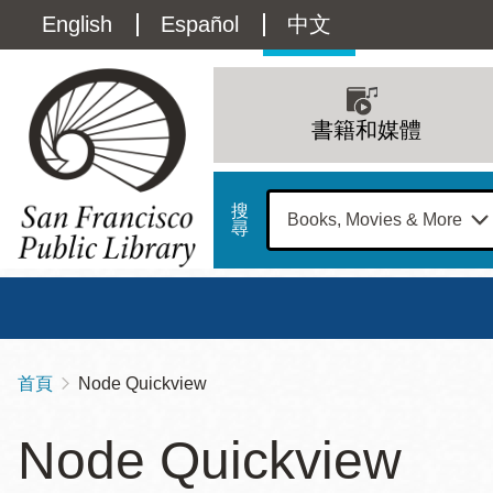
移
Language
English
Español
中文
至
主
switcher
內
Main
容
(Content)
navigation
書籍和媒體
搜
尋
總圖
書館
首頁
Node Quickview
導
Address
100
航
星期日
星期一
星
Node Quickview
Larkin
12 下午 - 6 下午
9 上午 - 6 下午
9 
連
Street