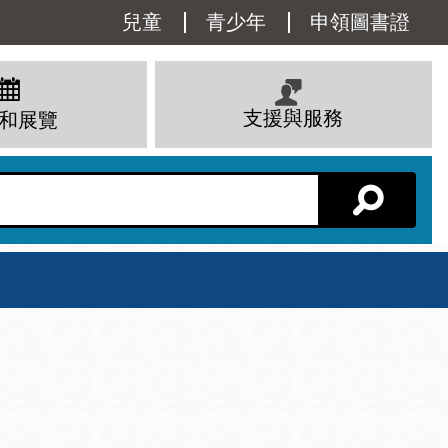
Utility
兒童
青少年
申領圖書證
Menu
支援與服務
和展覽
分館主頁
星期六
 下午
10 上午 - 6 下午
查看所有