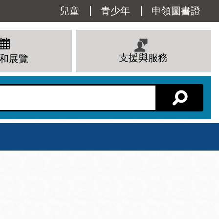
Utility
兒童
青少年
申領圖書證
Menu
支援與服務
和展覽
分館主頁
星期六
 下午
10 上午 - 6 下午
查看所有