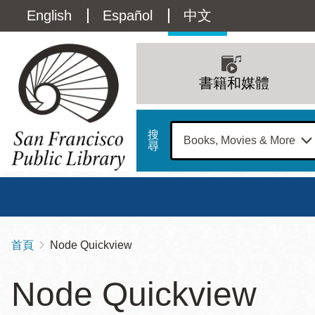
移
Language
English
Español
中文
至
主
switcher
內
Main
容
(Content)
navigation
書籍和媒體
搜
尋
總圖
書館
首頁
Node Quickview
導
Address
100
航
星期日
星期一
星
Node Quickview
Larkin
12 下午 - 6 下午
9 上午 - 6 下午
9 
連
Street