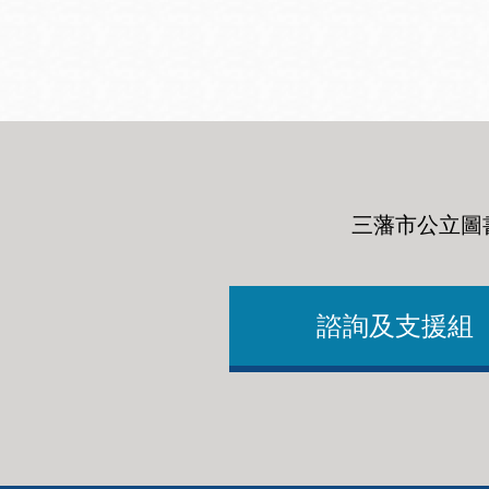
San
結
Francisco
,
CA
94102
總圖書館
Golden Gate
Valley 圖書分館
Anza 圖書分館
三藩市公立圖
Ingleside 英格賽
區圖書分館
Bayview /Linda
Brooks-Burton
諮詢及支援組
灣景區圖書分館
Marina 圖書分館
Bernal Heights
Merced 圖書分
貝納崗區圖書分
館
館