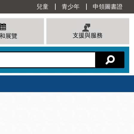
Utility
兒童
青少年
申領圖書證
Menu
支援與服務
和展覽
分館主頁
星期六
 下午
10 上午 - 6 下午
查看所有