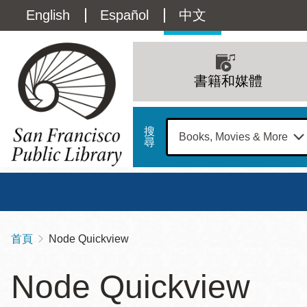
移
Language
English
Español
中文
至
主
switcher
內
Main
容
(Content)
navigation
書籍和媒體
搜
尋
總圖
書館
首頁
Node Quickview
導
Address
100
航
星期日
星期一
星
Node Quickview
Larkin
12 下午 - 6 下午
9 上午 - 6 下午
9 
連
Street