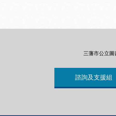
San
結
Francisco
,
CA
94102
總圖書館
Golden Gate
Valley 圖書分館
Anza 圖書分館
三藩市公立圖
Ingleside 英格賽
區圖書分館
Bayview /Linda
Brooks-Burton
諮詢及支援組
灣景區圖書分館
Marina 圖書分館
Bernal Heights
Merced 圖書分
貝納崗區圖書分
館
館