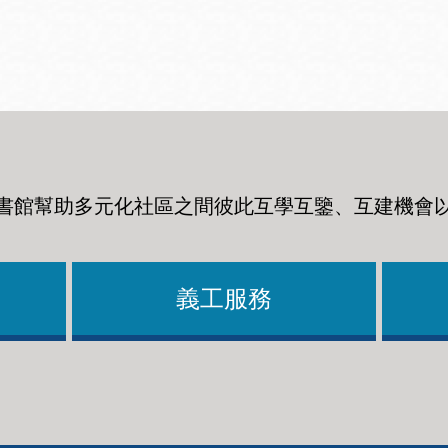
Ocean View 海
Richmond/參議
景區圖書分館
員 Milton Marks
列治文區圖書分
館
書館幫助多元化社區之間彼此互學互鑒、互建機會
OMI 流動圖書館
Sunset日落區圖
Ortega 圖書分館
書分館
義工服務
Park 圖書分館
Treasure Island
金銀島借書亭
Parkside 圖書分
館
Visitacion Valley