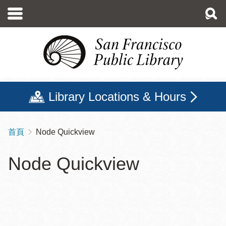
移
至
主
內
容
Library Locations & Hours
首頁
Node Quickview
導
航
Node Quickview
連
結