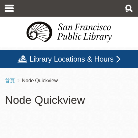
移
至
主
內
容
Library Locations & Hours
首頁
Node Quickview
導
航
Node Quickview
連
結