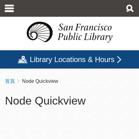
移
至
主
內
容
Library Locations & Hours
首頁
Node Quickview
導
航
Node Quickview
連
結