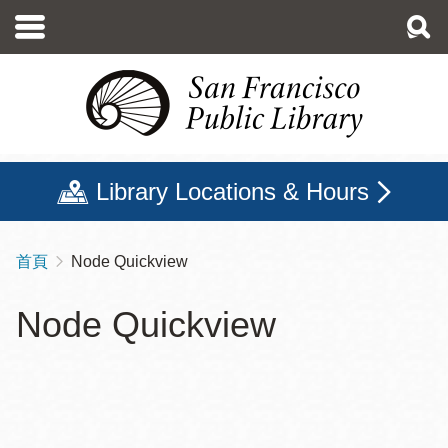
移
至
主
內
容
Library Locations & Hours
首頁
Node Quickview
導
航
Node Quickview
連
結