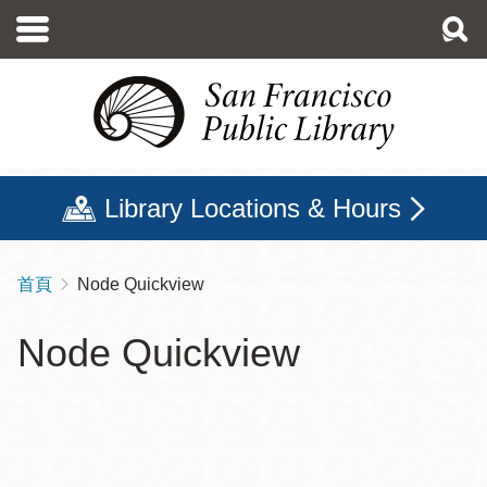
移
至
主
內
容
Library Locations & Hours
首頁
Node Quickview
導
航
Node Quickview
連
結