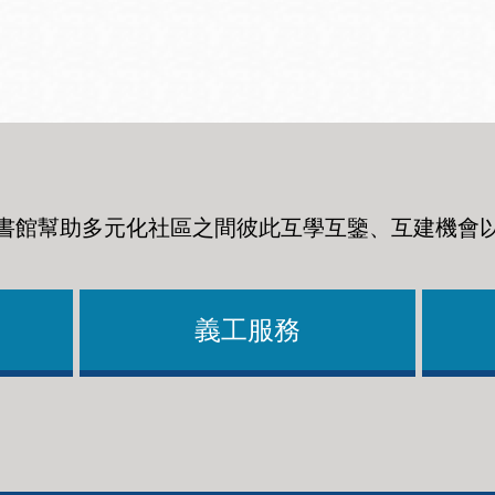
Ocean View 海
Richmond/參議
景區圖書分館
員 Milton Marks
列治文區圖書分
館
書館幫助多元化社區之間彼此互學互鑒、互建機會
OMI 流動圖書館
Sunset日落區圖
Ortega 圖書分館
書分館
義工服務
Park 圖書分館
Treasure Island
金銀島借書亭
Parkside 圖書分
館
Visitacion Valley