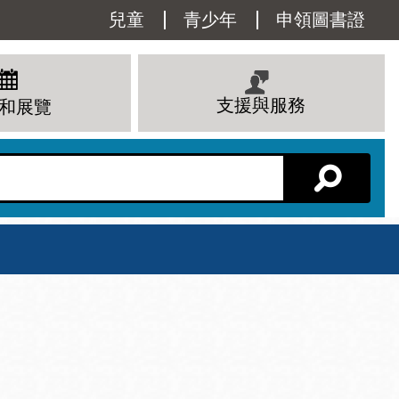
Utility
兒童
青少年
申領圖書證
Menu
支援與服務
和展覽
分館主頁
星期六
 下午
10 上午 - 6 下午
查看所有