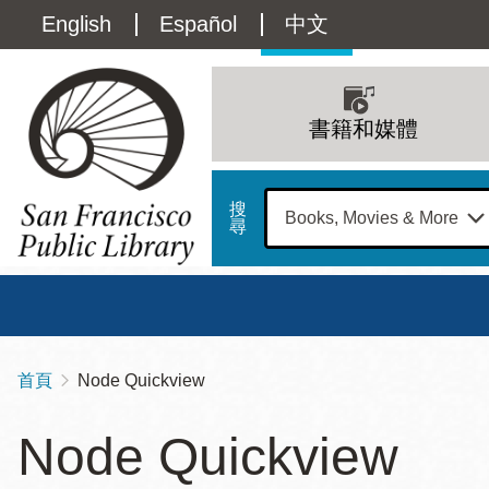
移
Language
English
Español
中文
至
主
switcher
內
Main
容
(Content)
navigation
書籍和媒體
搜
尋
總圖
書館
首頁
Node Quickview
導
Address
100
航
星期日
星期一
星
Node Quickview
Larkin
12 下午 - 6 下午
9 上午 - 6 下午
9 
連
Street