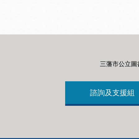
San
結
Francisco
,
CA
94102
總圖書館
Golden Gate
Valley 圖書分館
Anza 圖書分館
三藩市公立圖
Ingleside 英格賽
區圖書分館
Bayview /Linda
Brooks-Burton
諮詢及支援組
灣景區圖書分館
Marina 圖書分館
Bernal Heights
Merced 圖書分
貝納崗區圖書分
館
館