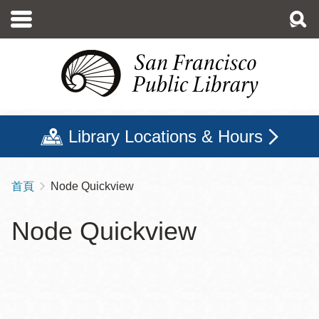
移
至
主
內
容
Library Locations & Hours
首頁
Node Quickview
導
航
Node Quickview
連
結