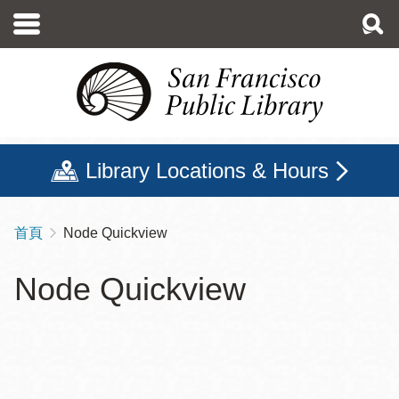
移
至
主
內
容
Library Locations & Hours
首頁
Node Quickview
導
航
Node Quickview
連
結