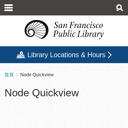
移
至
主
內
容
Library Locations & Hours
首頁
Node Quickview
導
航
Node Quickview
連
結