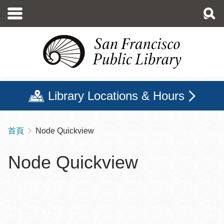
移
至
主
內
容
Library Locations & Hours
首頁
Node Quickview
導
航
Node Quickview
連
結