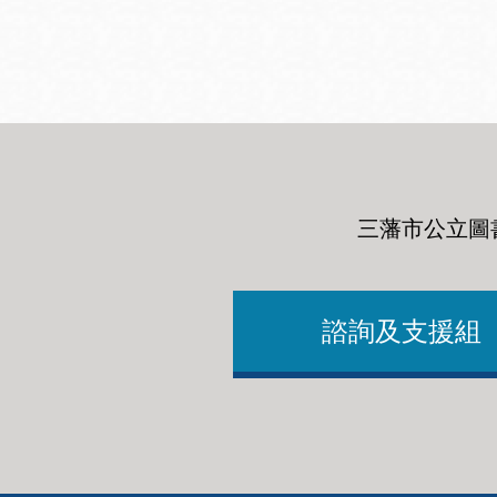
San
結
Francisco
,
CA
94102
總圖書館
Golden Gate
Valley 圖書分館
Anza 圖書分館
三藩市公立圖
Ingleside 英格賽
區圖書分館
Bayview /Linda
Brooks-Burton
諮詢及支援組
灣景區圖書分館
Marina 圖書分館
Bernal Heights
Merced 圖書分
貝納崗區圖書分
館
館