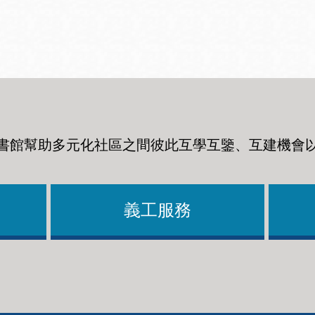
Ocean View 海
Richmond/參議
景區圖書分館
員 Milton Marks
列治文區圖書分
館
書館幫助多元化社區之間彼此互學互鑒、互建機會
OMI 流動圖書館
Sunset日落區圖
Ortega 圖書分館
書分館
義工服務
Park 圖書分館
Treasure Island
金銀島借書亭
Parkside 圖書分
館
Visitacion Valley