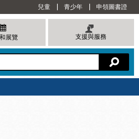
Utility
兒童
青少年
申領圖書證
Menu
支援與服務
和展覽
分館主頁
星期六
 下午
10 上午 - 6 下午
查看所有