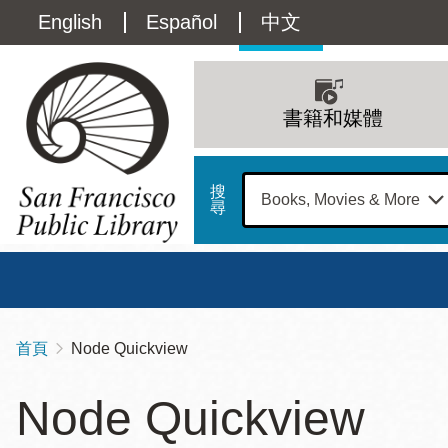
移
Language
English
Español
中文
至
主
switcher
內
Main
容
(Content)
navigation
書籍和媒體
搜
尋
總圖
書館
首頁
Node Quickview
導
Address
100
航
星期日
星期一
星
Node Quickview
Larkin
12 下午 - 6 下午
9 上午 - 6 下午
9 
連
Street