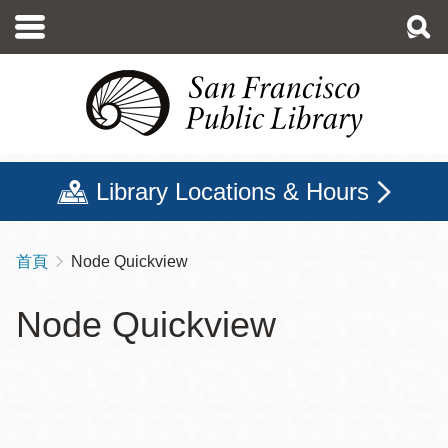
移
至
主
內
容
Library Locations & Hours
首頁
Node Quickview
導
航
Node Quickview
連
結