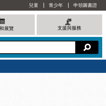
Utility
兒童
青少年
申領圖書證
Menu
支援與服務
和展覽
分館主頁
星期六
 下午
10 上午 - 6 下午
查看所有