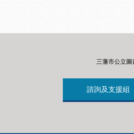
San
結
Francisco
,
CA
94102
總圖書館
Golden Gate
Valley 圖書分館
Anza 圖書分館
三藩市公立圖
Ingleside 英格賽
區圖書分館
Bayview /Linda
Brooks-Burton
諮詢及支援組
灣景區圖書分館
Marina 圖書分館
Bernal Heights
Merced 圖書分
貝納崗區圖書分
館
館