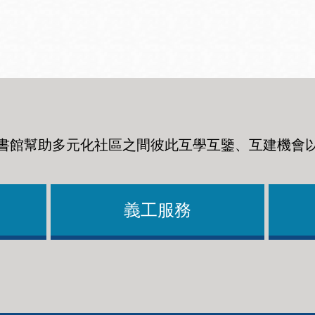
Ocean View 海
Richmond/參議
景區圖書分館
員 Milton Marks
列治文區圖書分
館
書館幫助多元化社區之間彼此互學互鑒、互建機會
OMI 流動圖書館
Sunset日落區圖
Ortega 圖書分館
書分館
義工服務
Park 圖書分館
Treasure Island
金銀島借書亭
Parkside 圖書分
館
Visitacion Valley