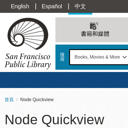
移
Language
English
Español
中文
至
主
switcher
內
Main
容
(Content)
navigation
書籍和媒體
搜
尋
總圖
書館
首頁
Node Quickview
導
Address
100
航
星期日
星期一
星
Node Quickview
Larkin
12 下午 - 6 下午
9 上午 - 6 下午
9 
連
Street