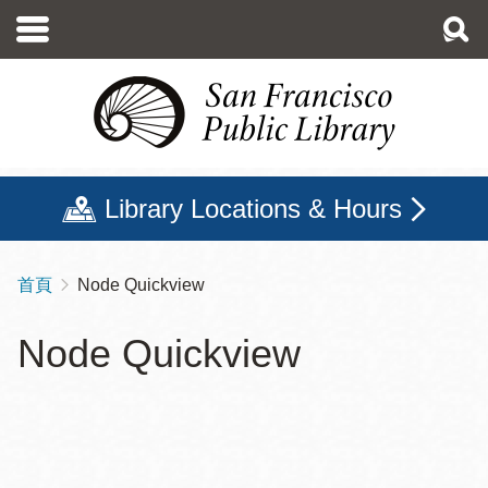
移
至
主
內
容
Library Locations & Hours
首頁
Node Quickview
導
航
Node Quickview
連
結