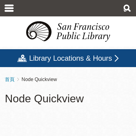
移
至
主
內
容
Library Locations & Hours
首頁
Node Quickview
導
航
Node Quickview
連
結