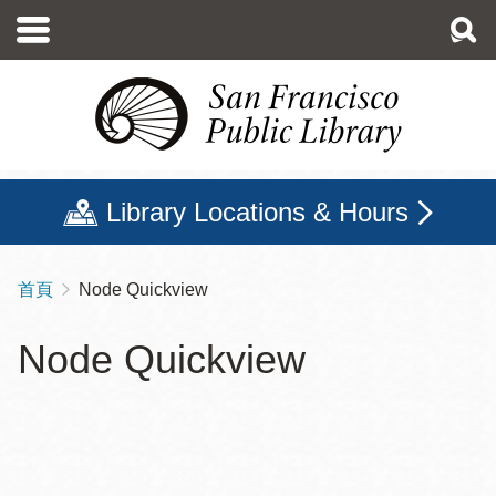
移
至
主
內
容
Library Locations & Hours
首頁
Node Quickview
導
航
Node Quickview
連
結