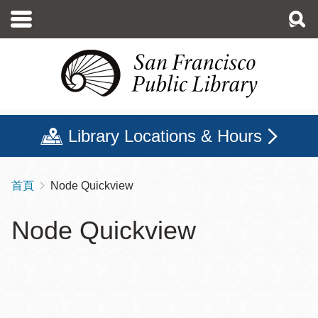
移
至
主
內
容
Library Locations & Hours
首頁
Node Quickview
導
航
Node Quickview
連
結