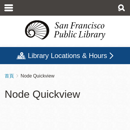
移
至
主
內
容
Library Locations & Hours
首頁
Node Quickview
導
航
Node Quickview
連
結