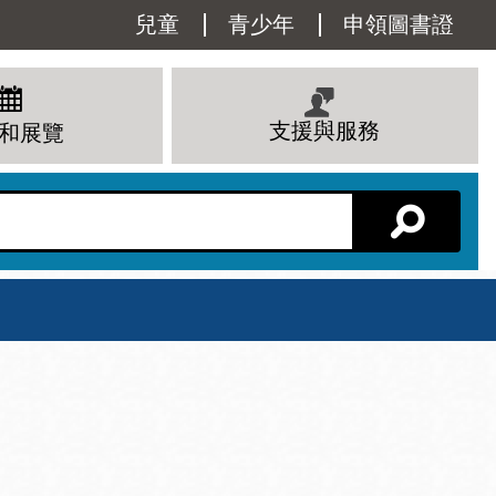
Utility
兒童
青少年
申領圖書證
Menu
支援與服務
和展覽
分館主頁
星期六
 下午
10 上午 - 6 下午
查看所有