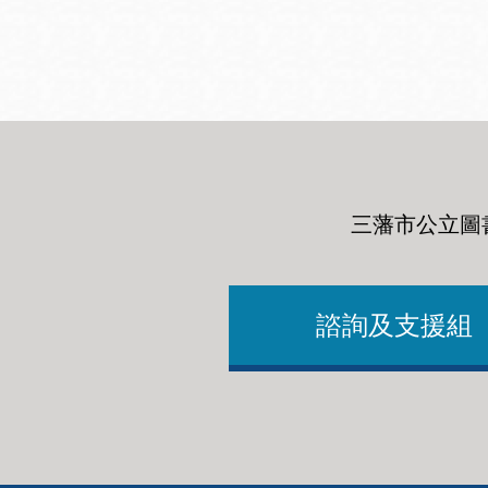
San
結
Francisco
,
CA
94102
總圖書館
Golden Gate
Valley 圖書分館
Anza 圖書分館
三藩市公立圖
Ingleside 英格賽
區圖書分館
Bayview /Linda
Brooks-Burton
諮詢及支援組
灣景區圖書分館
Marina 圖書分館
Bernal Heights
Merced 圖書分
貝納崗區圖書分
館
館