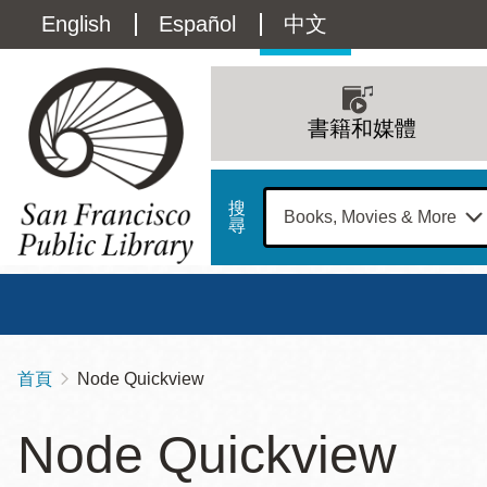
移
Language
English
Español
中文
至
主
switcher
內
Main
容
(Content)
navigation
書籍和媒體
搜
尋
總圖
書館
首頁
Node Quickview
導
Address
100
航
星期日
星期一
星
Node Quickview
Larkin
12 下午 - 6 下午
9 上午 - 6 下午
9 
連
Street