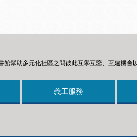
Ocean View 海
Richmond/參議
景區圖書分館
員 Milton Marks
列治文區圖書分
館
書館幫助多元化社區之間彼此互學互鑒、互建機會
OMI 流動圖書館
Sunset日落區圖
Ortega 圖書分館
書分館
義工服務
Park 圖書分館
Treasure Island
金銀島借書亭
Parkside 圖書分
館
Visitacion Valley