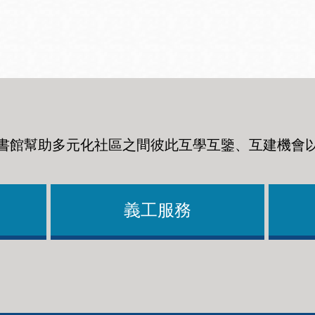
Ocean View 海
Richmond/參議
景區圖書分館
員 Milton Marks
列治文區圖書分
館
書館幫助多元化社區之間彼此互學互鑒、互建機會
OMI 流動圖書館
Sunset日落區圖
Ortega 圖書分館
書分館
義工服務
Park 圖書分館
Treasure Island
金銀島借書亭
Parkside 圖書分
館
Visitacion Valley