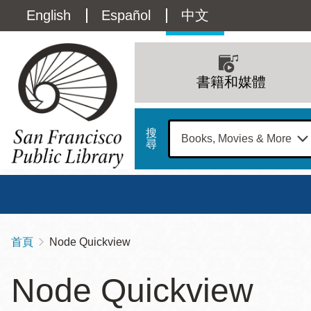
移
Language
English
Español
中文
至
主
switcher
內
Main
容
(Content)
navigation
書籍和媒體
搜
尋
總圖
書館
首頁
Node Quickview
導
Address
100
航
星期日
星期一
星
Node Quickview
Larkin
12 下午 - 6 下午
9 上午 - 6 下午
9 
連
Street