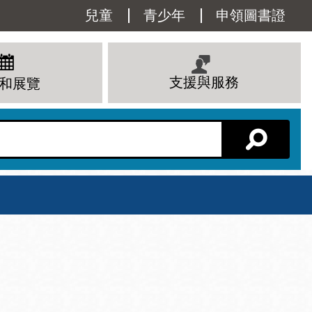
Utility
兒童
青少年
申領圖書證
Menu
支援與服務
和展覽
分館主頁
星期六
 下午
10 上午 - 6 下午
查看所有