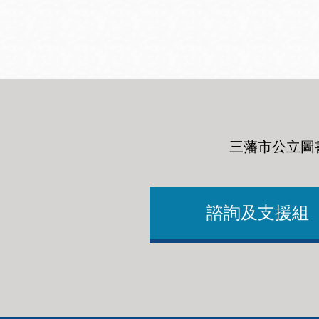
San
結
Francisco
,
CA
94102
總圖書館
Golden Gate
Valley 圖書分館
Anza 圖書分館
三藩市公立圖
Ingleside 英格賽
區圖書分館
Bayview /Linda
Brooks-Burton
諮詢及支援組
灣景區圖書分館
Marina 圖書分館
Bernal Heights
Merced 圖書分
貝納崗區圖書分
館
館