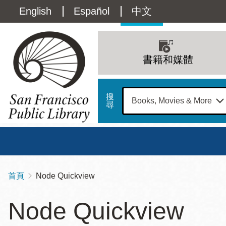
移
Language
English
Español
中文
至
主
switcher
內
Main
容
(Content)
navigation
書籍和媒體
搜
尋
總圖
書館
首頁
Node Quickview
導
Address
100
航
星期日
星期一
星
Node Quickview
Larkin
12 下午 - 6 下午
9 上午 - 6 下午
9 
連
Street