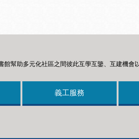
Ocean View 海
Richmond/參議
景區圖書分館
員 Milton Marks
列治文區圖書分
館
書館幫助多元化社區之間彼此互學互鑒、互建機會
OMI 流動圖書館
Sunset日落區圖
Ortega 圖書分館
書分館
義工服務
Park 圖書分館
Treasure Island
金銀島借書亭
Parkside 圖書分
館
Visitacion Valley