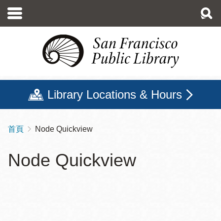
移
至
主
內
容
Library Locations & Hours
首頁
Node Quickview
導
航
Node Quickview
連
結