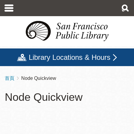
移
至
主
內
容
Library Locations & Hours
首頁
Node Quickview
導
航
Node Quickview
連
結