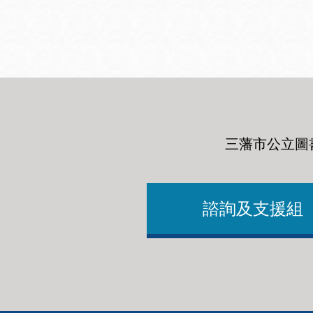
San
結
Francisco
,
CA
94102
總圖書館
Golden Gate
Valley 圖書分館
Anza 圖書分館
三藩市公立圖
Ingleside 英格賽
區圖書分館
Bayview /Linda
Brooks-Burton
諮詢及支援組
灣景區圖書分館
Marina 圖書分館
Bernal Heights
Merced 圖書分
貝納崗區圖書分
館
館