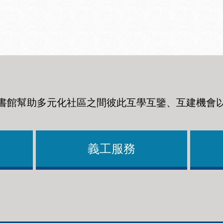
Ocean View 海
Richmond/參議
景區圖書分館
員 Milton Marks
列治文區圖書分
館
書館幫助多元化社區之間彼此互學互鑒、互建機會
OMI 流動圖書館
Sunset日落區圖
Ortega 圖書分館
書分館
義工服務
Park 圖書分館
Treasure Island
金銀島借書亭
Parkside 圖書分
館
Visitacion Valley