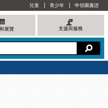
Utility
兒童
青少年
申領圖書證
Menu
支援與服務
和展覽
分館主頁
星期六
 下午
10 上午 - 6 下午
查看所有