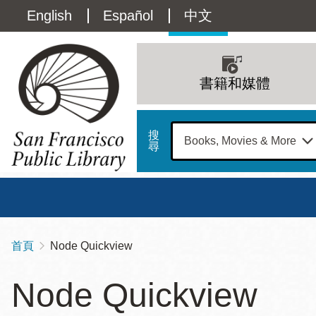
移
Language
English
Español
中文
至
主
switcher
內
Main
容
(Content)
navigation
書籍和媒體
搜
尋
總圖
書館
首頁
Node Quickview
導
Address
100
航
星期日
星期一
星
Node Quickview
Larkin
12 下午 - 6 下午
9 上午 - 6 下午
9 
連
Street