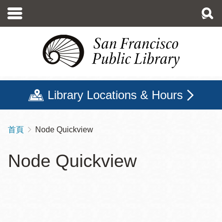
移
至
主
內
容
Library Locations & Hours
首頁
Node Quickview
導
航
Node Quickview
連
結