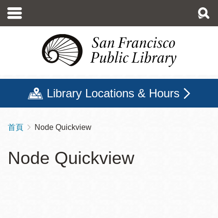
移
至
主
內
容
Library Locations & Hours
首頁
Node Quickview
導
航
Node Quickview
連
結