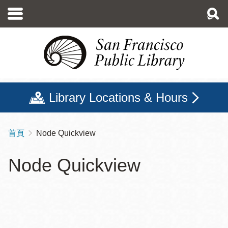
移
至
主
內
容
Library Locations & Hours
首頁
Node Quickview
導
航
Node Quickview
連
結