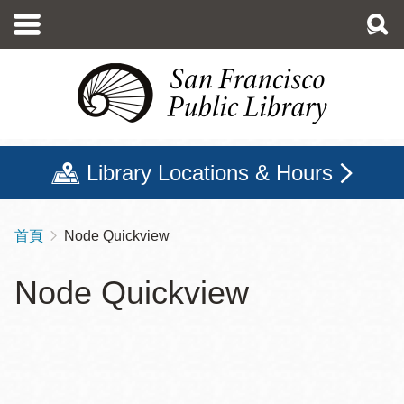
移
至
主
內
容
Library Locations & Hours
首頁
Node Quickview
導
航
Node Quickview
連
結