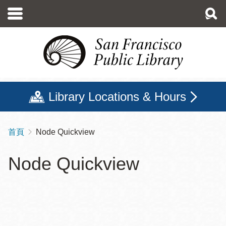
移
至
主
內
容
Library Locations & Hours
首頁
Node Quickview
導
航
Node Quickview
連
結