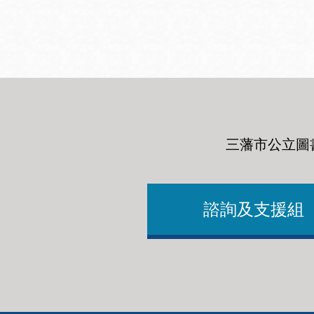
San
結
Francisco
,
CA
94102
總圖書館
Golden Gate
Valley 圖書分館
Anza 圖書分館
三藩市公立圖
Ingleside 英格賽
區圖書分館
Bayview /Linda
Brooks-Burton
諮詢及支援組
灣景區圖書分館
Marina 圖書分館
Bernal Heights
Merced 圖書分
貝納崗區圖書分
館
館