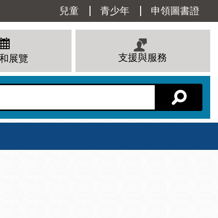
Utility
兒童
青少年
申領圖書證
Menu
支援與服務
和展覽
分館主頁
星期六
 下午
10 上午 - 6 下午
查看所有