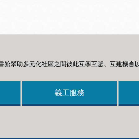
Ocean View 海
Richmond/參議
景區圖書分館
員 Milton Marks
列治文區圖書分
館
書館幫助多元化社區之間彼此互學互鑒、互建機會
OMI 流動圖書館
Sunset日落區圖
Ortega 圖書分館
書分館
義工服務
Park 圖書分館
Treasure Island
金銀島借書亭
Parkside 圖書分
館
Visitacion Valley