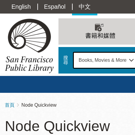
移
Language
English
Español
中文
至
主
switcher
內
Main
容
(Content)
navigation
書籍和媒體
搜
尋
總圖
書館
首頁
Node Quickview
導
Address
100
航
星期日
星期一
星
Node Quickview
Larkin
12 下午 - 6 下午
9 上午 - 6 下午
9 
連
Street