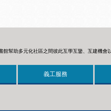
Ocean View 海
Richmond/參議
景區圖書分館
員 Milton Marks
列治文區圖書分
館
書館幫助多元化社區之間彼此互學互鑒、互建機會
OMI 流動圖書館
Sunset日落區圖
Ortega 圖書分館
書分館
義工服務
Park 圖書分館
Treasure Island
金銀島借書亭
Parkside 圖書分
館
Visitacion Valley