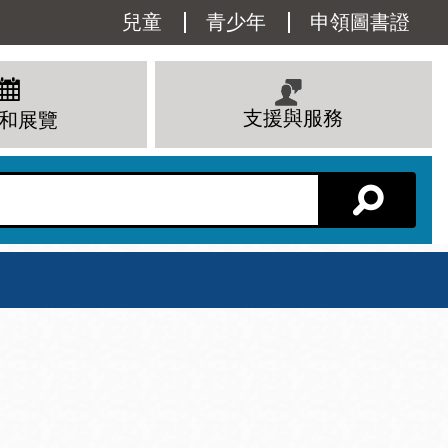
Utility
兒童
青少年
申領圖書證
Menu
支援與服務
和展覽
分館主頁
星期六
 下午
10 上午 - 6 下午
查看所有