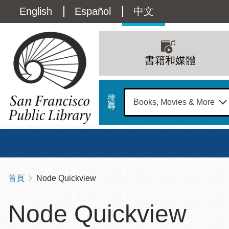
移
Language
English
Español
中文
至
主
switcher
內
Main
容
(Content)
navigation
書籍和媒體
搜
尋
總圖
書館
首頁
Node Quickview
導
Address
100
航
星期日
星期一
星
Node Quickview
Larkin
12 下午 - 6 下午
9 上午 - 6 下午
9 
連
Street