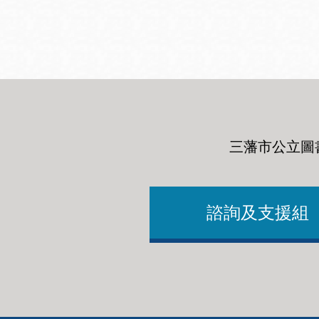
San
結
Francisco
,
CA
94102
總圖書館
Golden Gate
Valley 圖書分館
Anza 圖書分館
三藩市公立圖
Ingleside 英格賽
區圖書分館
Bayview /Linda
Brooks-Burton
諮詢及支援組
灣景區圖書分館
Marina 圖書分館
Bernal Heights
Merced 圖書分
貝納崗區圖書分
館
館