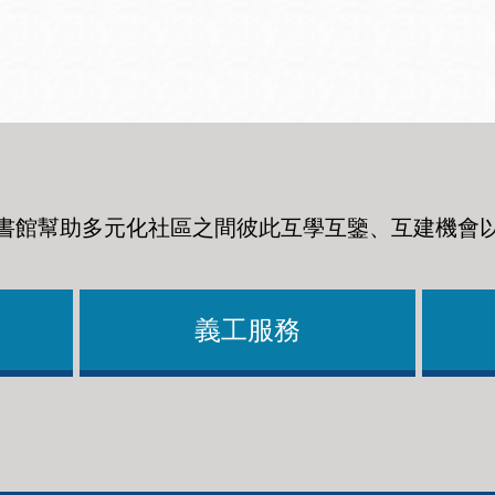
Ocean View 海
Richmond/參議
景區圖書分館
員 Milton Marks
列治文區圖書分
館
書館幫助多元化社區之間彼此互學互鑒、互建機會
OMI 流動圖書館
Sunset日落區圖
Ortega 圖書分館
書分館
義工服務
Park 圖書分館
Treasure Island
金銀島借書亭
Parkside 圖書分
館
Visitacion Valley