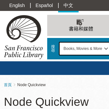
移
Language
English
Español
中文
至
主
switcher
內
Main
容
(Content)
navigation
書籍和媒體
搜
尋
總圖
書館
首頁
Node Quickview
導
Address
100
航
星期日
星期一
星
Node Quickview
Larkin
12 下午 - 6 下午
9 上午 - 6 下午
9 
連
Street