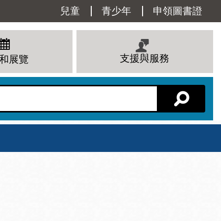
Utility
兒童
青少年
申領圖書證
Menu
支援與服務
和展覽
分館主頁
星期六
 下午
10 上午 - 6 下午
查看所有