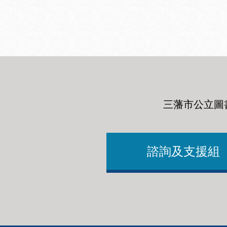
San
結
Francisco
,
CA
94102
總圖書館
Golden Gate
Valley 圖書分館
Anza 圖書分館
三藩市公立圖
Ingleside 英格賽
區圖書分館
Bayview /Linda
Brooks-Burton
諮詢及支援組
灣景區圖書分館
Marina 圖書分館
Bernal Heights
Merced 圖書分
貝納崗區圖書分
館
館