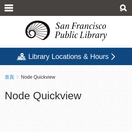
移
至
主
內
容
Library Locations & Hours
首頁
Node Quickview
導
航
Node Quickview
連
結