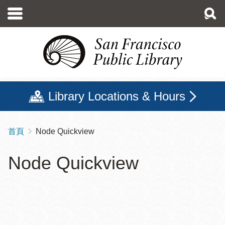
移
至
主
內
容
Library Locations & Hours
首頁
Node Quickview
導
航
Node Quickview
連
結