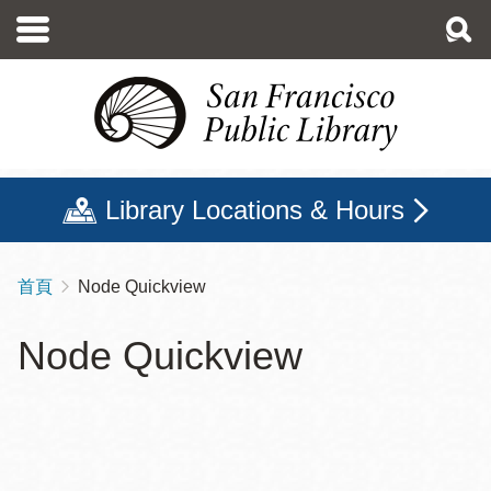
移
至
主
內
容
Library Locations & Hours
首頁
Node Quickview
導
航
Node Quickview
連
結