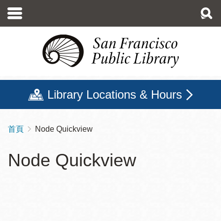
移
至
主
內
容
Library Locations & Hours
首頁
Node Quickview
導
航
Node Quickview
連
結