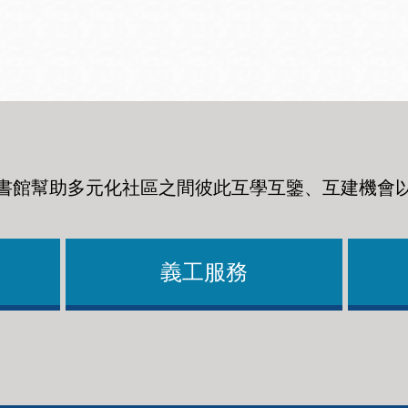
Ocean View 海
Richmond/參議
景區圖書分館
員 Milton Marks
列治文區圖書分
館
書館幫助多元化社區之間彼此互學互鑒、互建機會
OMI 流動圖書館
Sunset日落區圖
Ortega 圖書分館
書分館
義工服務
Park 圖書分館
Treasure Island
金銀島借書亭
Parkside 圖書分
館
Visitacion Valley