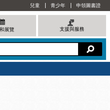
Utility
兒童
青少年
申領圖書證
Menu
支援與服務
和展覽
分館主頁
星期六
 下午
10 上午 - 6 下午
查看所有