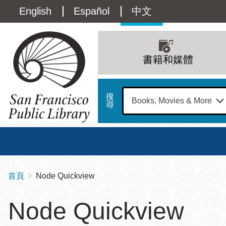
移
Language
English
Español
中文
至
主
switcher
內
Main
容
(Content)
navigation
書籍和媒體
搜
尋
總圖
書館
首頁
Node Quickview
導
Address
100
航
星期日
星期一
星
Node Quickview
Larkin
12 下午 - 6 下午
9 上午 - 6 下午
9 
連
Street