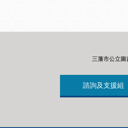
San
結
Francisco
,
CA
94102
總圖書館
Golden Gate
Valley 圖書分館
Anza 圖書分館
三藩市公立圖
Ingleside 英格賽
區圖書分館
Bayview /Linda
Brooks-Burton
諮詢及支援組
灣景區圖書分館
Marina 圖書分館
Bernal Heights
Merced 圖書分
貝納崗區圖書分
館
館