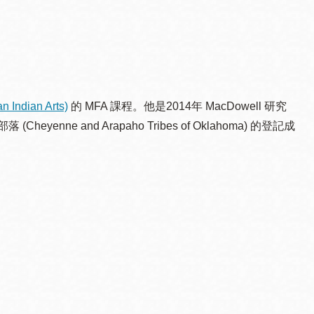
Indian Arts)
的 MFA 課程。他是2014年 MacDowell 研究
e and Arapaho Tribes of Oklahoma) 的登記成