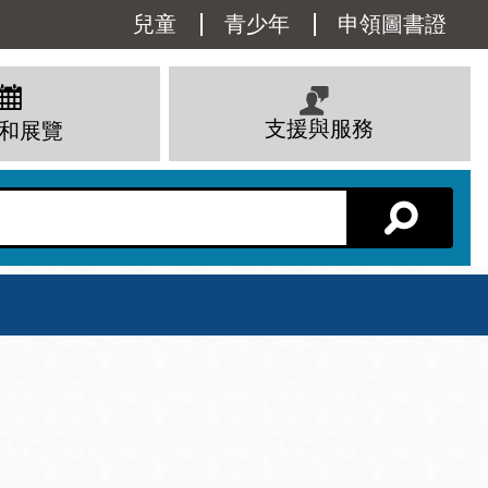
Utility
兒童
青少年
申領圖書證
Menu
支援與服務
和展覽
分館主頁
星期六
 下午
10 上午 - 6 下午
查看所有