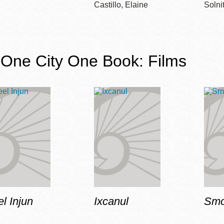
Castillo, Elaine
Solni
One City One Book: Films
l Injun
Ixcanul
Smo