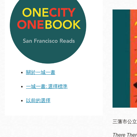
San
結
Francisco
,
CA
94102
總圖書館
Golden Gate
Valley 圖書分館
Anza 圖書分館
Ingleside 英格賽
區圖書分館
關於一城一書
Bayview /Linda
Brooks-Burton
一城一書: 選擇標準
灣景區圖書分館
Marina 圖書分館
以前的選擇
Bernal Heights
Merced 圖書分
貝納崗區圖書分
館
三藩市公立圖
館
There Ther