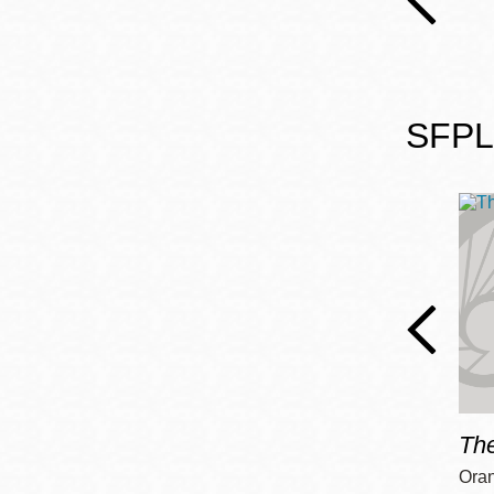
SFPL'
Th
Ora