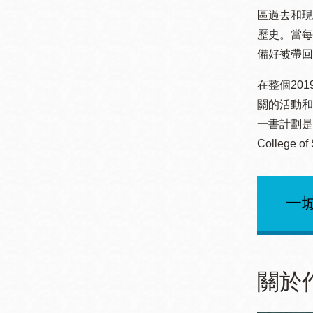
Mission米慎區
區過去和現
Chinatown 華埠/
圖書分館
歷史。當每個
麥禮謙圖書分館
備好被帶回
Mission Bay 米
Eureka Valley 尤
慎灣區圖書分館
在整個20
里卡谷/Harvey
關的活動和
Milk 紀念圖書分
一書計劃是與三
Noe Valley
館
College o
/Sally Brunn 諾
谷區圖書分館
Excelsior圖書分
一城
館
North Beach北
岸區圖書分館
Glen Park 格倫
公園區圖書分館
關於