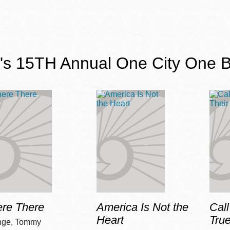
s 15TH Annual One City One B
ere There
America Is Not the
Cal
Heart
Tru
nge, Tommy