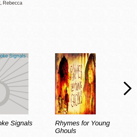
t, Rebecca
ke Signals
Rhymes for Young
Bury
Ghouls
Wou