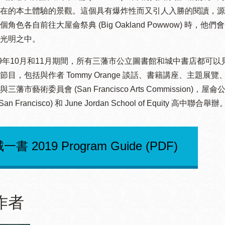
訪谷區圖書分館
在的本土體驗的景觀。這個具有爆炸性而又引人入勝的閱讀，源
Portola寳多拉區
角色各自前往大屋侖祭典 (Big Oakland Powwow) 時，
圖書分館
光明之中。
West Portal 圖
書分館
19年10月和11月期間，所有三藩市公立圖書館和城中書店都可以見到
Potrero 寳翠麗
節目，包括與作者 Tommy Orange 談話、書籍講座、主題
山圖書分館
Western
藩市藝術委員會 (San Francisco Arts Commission)，屋侖公共圖
Addition 西增區
f San Francisco) 和 June Jordan School of Equity 高中聯合舉辦
Presidio 普西迪
圖書分館
奧圖書分館
一書 2019 Program Guide (PDF)
虛擬圖書館
流動圖書館/ 流
動外展服務
作者