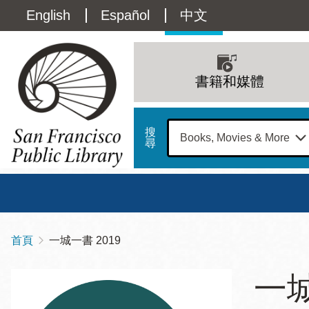
移
Language
English
Español
中文
至
主
switcher
內
Main
容
(Content)
navigation
書籍和媒體
搜
尋
總圖
書館
首頁
一城一書 2019
導
Address
100
航
星期日
星期一
星
一城
Larkin
12 下午 - 6 下午
9 上午 - 6 下午
9 
連
Street