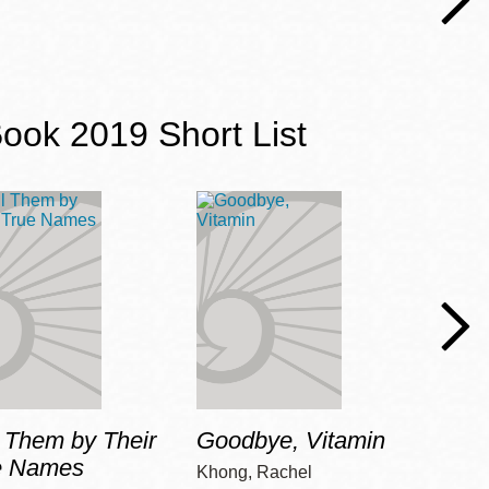
ook 2019 Short List
l Them by Their
Goodbye, Vitamin
Come
e Names
Khong, Rachel
Schul