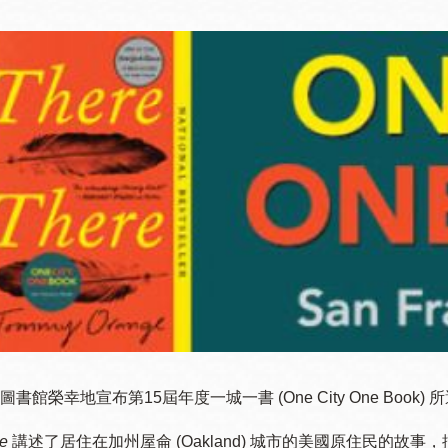
Ocean View 海
Richmond/參議
景區圖書分館
員 Milton Marks
列治文區圖書分
館
OMI 流動圖書館
Sunset日落區圖
Ortega 圖書分館
書分館
Park 圖書分館
Treasure Island
金銀島借書亭
Parkside 圖書分
書館榮幸地宣布第15屆年度一城一書 (One City One Book) 所
館
Visitacion Valley
e
講述了居住在加州屋侖 (Oakland) 城市的美國原住民的