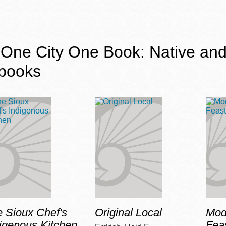
One City One Book: Native and
books
 Sioux Chef's
Original Local
Mod
igenous Kitchen
Fea