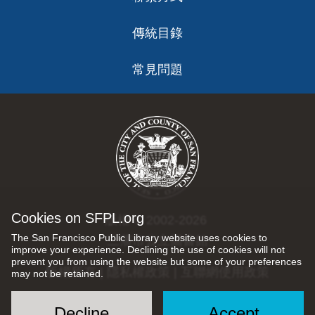
傳統目錄
常見問題
Cookies on SFPL.org
版權 © 2002-2026
The San Francisco Public Library website uses cookies to
三藩市公立圖書館
improve your experience. Declining the use of cookies will not
prevent you from using the website but some of your preferences
版權所有 |
隱私權政策
|
互聯網使用政策
may not be retained.
Decline
Accept