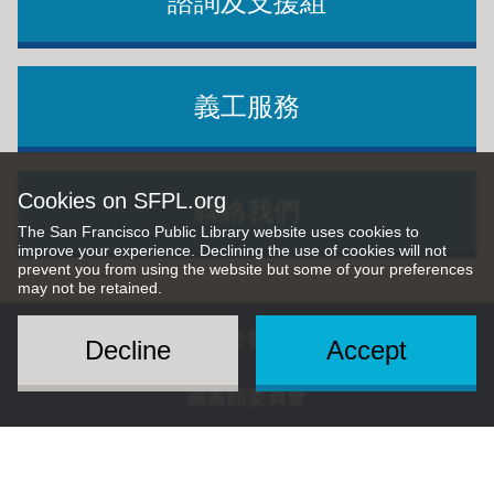
諮詢及支援組
義工服務
Cookies on SFPL.org
聯絡我們
The San Francisco Public Library website uses cookies to
improve your experience. Declining the use of cookies will not
prevent you from using the website but some of your preferences
may not be retained.
Footer
關於我們
Decline
Accept
ch
圖書館委員會
政策