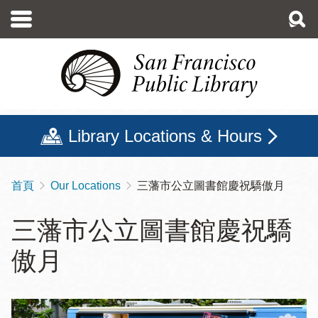
移
至
主
內
容
Library Locations & Hours
首頁
Our Locations
三藩市公立圖書館慶祝驕傲月
導
航
三藩市公立圖書館慶祝驕
連
傲月
結