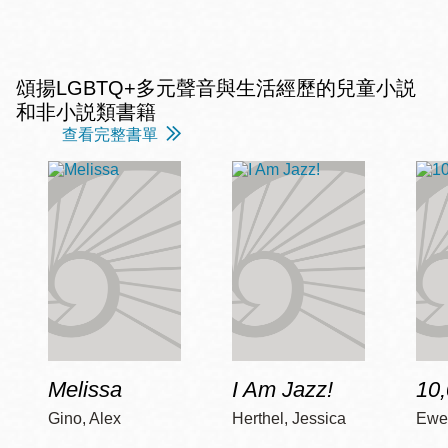
頌揚LGBTQ+多元聲音與生活經歷的兒童小説
和非小説類書籍
查看完整書單
Melissa
I Am Jazz!
10
Gino, Alex
Herthel, Jessica
Ewer