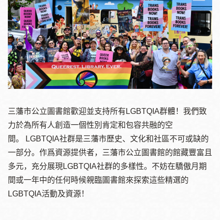
三藩市公立圖書館歡迎並支持所有
LGBTQIA
群體！我們致
力於為所有人創造一個性別肯定和包容共融的空
間。
LGBTQIA
社群是三藩市歷史、文化和社區不可或缺的
一部分。作爲資源提供者，三藩市公立圖書館的館藏豐富且
多元，充分展現
LGBTQIA
社群的多樣性。不妨在驕傲月期
間或一年中的任何時候親臨圖書館來探索這些精選的
LGBTQIA
活動及資源！