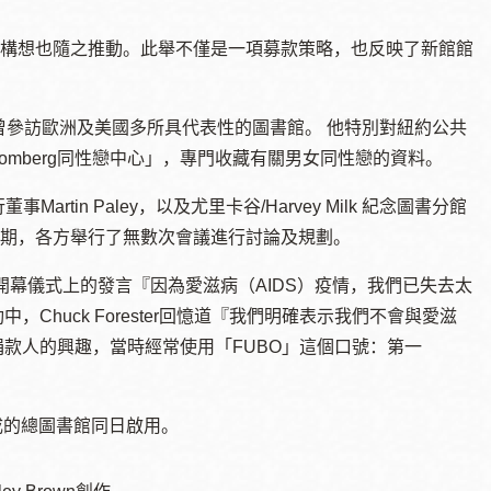
構想也隨之推動。此舉不僅是一項募款策略，也反映了新館館
曾參訪歐洲及美國多所具代表性的圖書館。 他特別對紐約公共
omberg
同性戀中心」，專門收藏有關男女同性戀的資料。
行董事
Martin Paley
，以及尤里卡谷
/Harvey Milk
紀念圖書分館
期，各方舉行了無數次會議進行討論及規劃。
開幕儀式上的發言『因為愛滋病（
AIDS
）疫情，我們已失去太
動中，
Chuck Forester
回憶道『我們明確表示我們不會與愛滋
捐款人的興趣，當時經常使用「
FUBO
」這個口號：第一
成的總圖書館同日啟用。