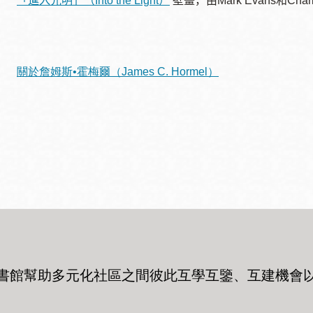
「進入光明」（
Into the Light
）
壁畫，由
Mark Evans
和
Char
訪谷區圖書分館
Portola寳多拉區
圖書分館
West Portal 圖
關於詹姆斯
•
霍梅爾（
James C. Hormel
）
書分館
Potrero 寳翠麗
山圖書分館
Western
Addition 西增區
Presidio 普西迪
圖書分館
奧圖書分館
虛擬圖書館
流動圖書館/ 流
動外展服務
書館幫助多元化社區之間彼此互學互鑒、互建機會