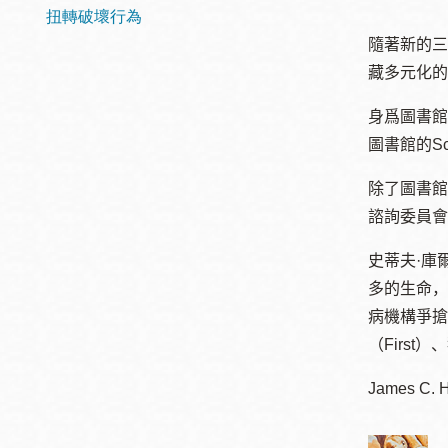
San
結
扭轉破壞行為
Francisco
,
隨著新的三
CA
94102
藏多元化的
身爲圖書館
總圖書館
Golden Gate
Valley 圖書分館
圖書館的
S
Anza 圖書分館
除了圖書館
Ingleside 英格賽
諮詢委員會
區圖書分館
Bayview /Linda
史蒂夫·庫
Brooks-Burton
多的生命，
灣景區圖書分館
Marina 圖書分館
病機構爭搶
（
First
）、
Bernal Heights
Merced 圖書分
貝納崗區圖書分
館
James C. 
館