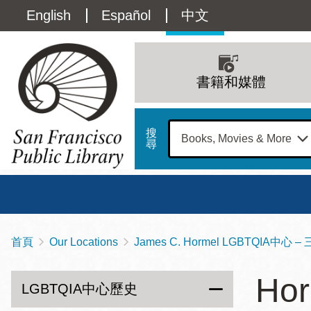
移
Language
English
Español
中文
至
主
switcher
內
Main
容
(Content)
navigation
書籍和媒體
搜
尋
總圖
書館
首頁
Our Locations
James C. Hormel LGBTQIA中心 –
導
Address
100
航
星期日
星期一
星
Ho
Larkin
LGBTQIA中心歷史
12 下午 - 6 下午
9 上午 - 6 下午
9 
連
Street