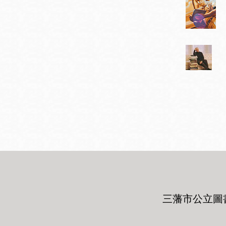
Mission米慎區
Chinatown 華埠/
圖書分館
麥禮謙圖書分館
Mission Bay 米
Eureka Valley 尤
慎灣區圖書分館
里卡谷/Harvey
Milk 紀念圖書分
Noe Valley
館
/Sally Brunn 諾
谷區圖書分館
Excelsior圖書分
館
North Beach北
岸區圖書分館
Glen Park 格倫
公園區圖書分館
三藩市公立圖