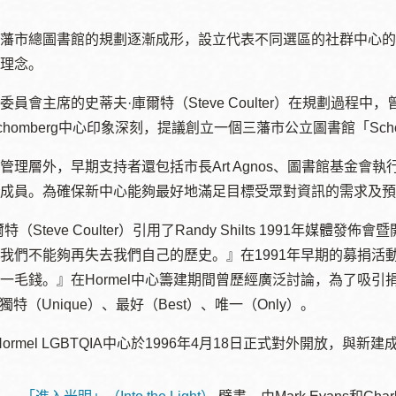
藩市總圖書館的規劃逐漸成形，設立代表不同選區的社群中心的
理念。
委員會主席的史蒂夫·庫爾特（
Steve Coulter
）在規劃過程中，
Ocean View 海
Richmond/參議
chomberg
景區圖書分館
中心印象深刻，提議創立一個三藩市公立圖書館「
員 Milton Marks
Sch
列治文區圖書分
管理層外，早期支持者還包括市長
Art Agnos
、圖書館基金會執
館
OMI 流動圖書館
成員。為確保新中心能夠最好地滿足目標受眾對資訊的需求及預
爾特（
Steve Coulter
）引用了
Randy Shilts 1991
年媒體發佈會暨
Sunset日落區圖
Ortega 圖書分館
我們不能夠再失去我們自己的歷史。』在
書分館
1991
年早期的募捐活
一毛錢。』在
Hormel
中心籌建期間曾歷經廣泛討論，為了吸引
Park 圖書分館
獨特（
Unique
）、最好（
Best
）、唯一（
Only
）。
Treasure Island
金銀島借書亭
Hormel LGBTQIA
中心於
1996
年
4
月
18
日正式對外開放，與新建
Parkside 圖書分
館
Visitacion Valley