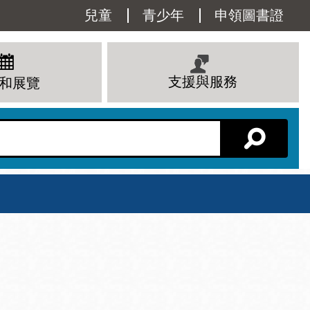
Utility
兒童
青少年
申領圖書證
Menu
支援與服務
和展覽
分館主頁
星期六
 下午
10 上午 - 6 下午
查看所有