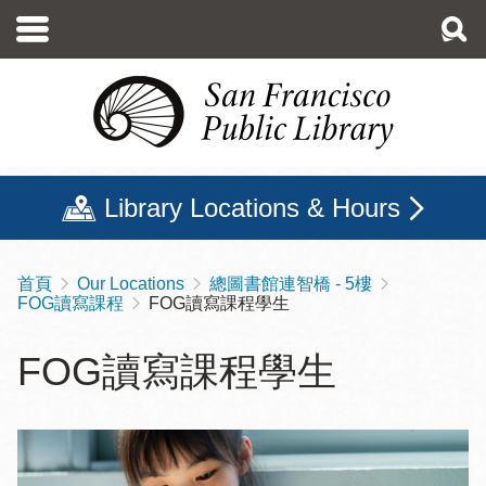
移
至
主
內
容
Library Locations & Hours
首頁
Our Locations
總圖書館連智橋 - 5樓
導
FOG讀寫課程
FOG讀寫課程學生
航
連
FOG讀寫課程學生
結