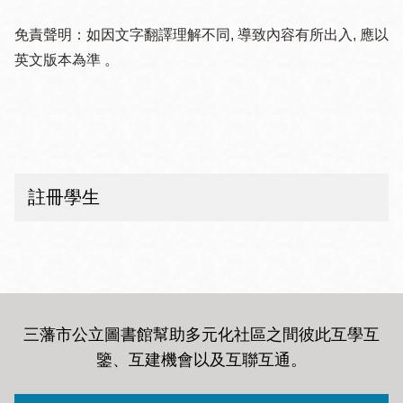
ABC Mouse
讀寫課程並非基於你的孩子的課堂課程而設的。 導師
早期讀寫 – 三藩市公立圖書館
Body
不可以，
FOG
讀寫課程的導師不能輔導功課。 請勿要
亦不會與教師或學校進行交流。
為非英語學生提供的資源：
免責聲明：如因文字翻譯理解不同, 導致內容有所出入, 應以
閲讀火箭
求他們提供
FOG
讀寫課程範疇以外的幫助。
英文版本為準 。
三藩市公立圖書館可解碼閲讀叢書
芒果語言
功課輔助資源：
Sparkler應用程式
Rosetta Stone
三藩市公立圖書館可解碼閲讀叢書
Brainfuse
五年級或更高年級
更多圖書館資源可瀏覽網頁：
sfpl.org/kids
。
註冊學生
如果你的學生就讀五年級或更高年級，他們就超出該
課程的輔導對象範疇。 五年級或更高年級的學生可能
需要比
FOG
讀寫課程所能提供的更多的補救輔導。
如果你對你的五年級或更高年級的孩子的閲讀能力存
在疑慮，請務必聯絡你的孩子的任課教師和學校管理
三藩市公立圖書館幫助多元化社區之間彼此互學互
人員。如果你需要協助尋求學校支援，請聯絡下方的
鑒、互建機會以及互聯互通
。
社區組織獲取指引。