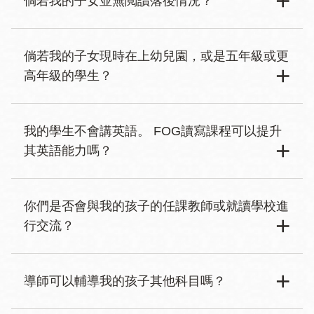
倘若我的子女並無閲讀落後情況？
Body
FOG
讀寫課程是一項專爲支援
未
達到年級閲讀水平的
倘若我的子女現時在上幼兒園，或是五年級或更
學生而設的閲讀補救課程。 閲讀水平達到或超過年級
高年級的學生？
水平的學生超出
FOG
讀寫課程的輔導範疇，將不予新
生註冊。
Body
FOG
讀寫課程不接受幼兒園或更年幼的或是五年級或
我的學生不會講英語。 FOG讀寫課程可以提升
更高年級的學生。
其英語能力嗎？
幼兒園或更年幼
Body
FOG
讀寫課程幫助提升學生的英語解碼技能。 該課程
你們是否會與我的孩子的任課教師或就讀學校進
如果你的學生現處於幼兒園或更年幼階段，他們則尚
並非教授英語的。 大多數
FOG
讀寫課程導師不會說英
行交流？
不符合資格申請FOG讀寫課程。
語以外的其他語言。 只要學生可以遵守基礎教學指
引，導師很樂意用
FOG
讀寫課程與仍在發展英語語言
為幼兒園或更年幼的兒童提供的資源：
Body
FOG
讀寫課程與三藩市聯合學區或私立學校並無正式
導師可以輔導我的孩子其他科目嗎？
溝通能力的學生進行互動教學。 請告知我們是否值得
關聯，並且我們無權訪問你的孩子的學業紀錄。
FOG
關注這一方面。