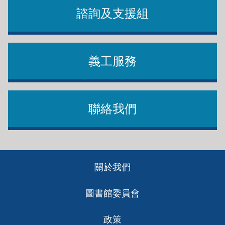
為五年級或更高年級的學生提供的資源：
諮詢及支援組
826 Valencia
圖書館學習快車
(Learning Express Library)
義工服務
Be Reading
芒果應用程式
更多閲讀支援
聯絡我們
對輔助學生學習有用的資源：
閲讀火箭
Footer
關於我們
Understood.org
ch
Be Reading
圖書館委員會
Literacy at Home
Brainfuse
政策