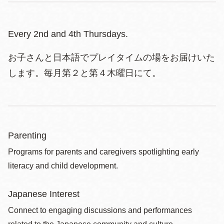
Every 2nd and 4th Thursdays.
お子さんと日本語でプレイタイムの場をお届けいた
します。毎月第２と第４木曜日にて。
Parenting
Programs for parents and caregivers spotlighting early
literacy and child development.
Japanese Interest
Connect to engaging discussions and performances