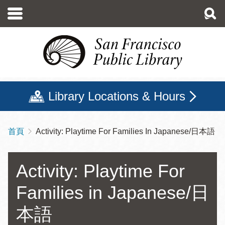
移
至
主
內
容
Library Locations & Hours
首頁
Activity: Playtime For Families In Japanese/日本語
導
航
連
Activity: Playtime For
結
Families in Japanese/日
本語