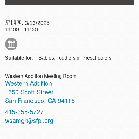
星期四, 3/13/2025
11:00 - 11:30
Suitable for:
Babies, Toddlers or Preschoolers
Western Addition Meeting Room
Western Addition
Address
1550 Scott Street
San Francisco
,
CA
94115
Contact
415-355-5727
Telephone
wsamgr@sfpl.org