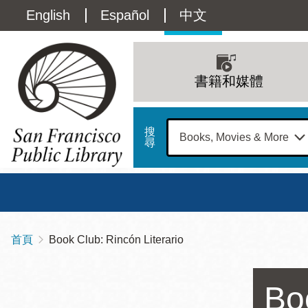
移
Language
English
Español
中文
至
主
switcher
內
Main
容
(Content)
navigation
書籍和媒體
搜
尋
總圖
書館
首頁
Book Club: Rincón Literario
導
Address
100
航
星期日
星期一
星
Larkin
Bo
12 下午 - 6 下午
9 上午 - 6 下午
9 
連
Street