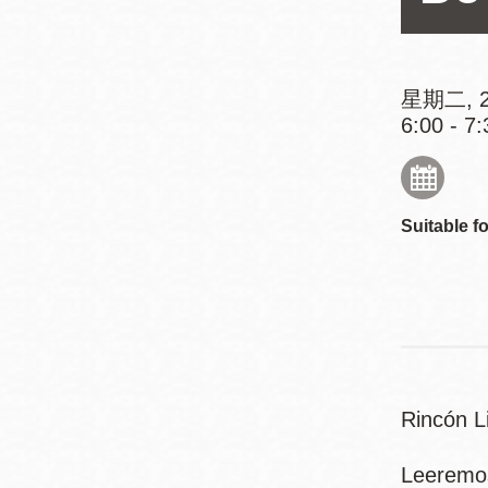
San
結
Francisco
,
CA
94102
星期二, 2
6:00 - 7:
總圖書館
Golden Gate
Valley 圖書分館
Anza 圖書分館
Ingleside 英格賽
Suitable fo
區圖書分館
Bayview /Linda
Brooks-Burton
灣景區圖書分館
Marina 圖書分館
Bernal Heights
Merced 圖書分
Rincón Li
貝納崗區圖書分
館
館
Leeremo