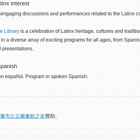
tinx Interest
 engaging discussions and performances related to the Latinx 
he Library
is a celebration of Latinx heritage, cultures and traditi
 in a diverse array of exciting programs for all ages, from Spanis
l presentations.
Spanish
n español. Program in spoken Spanish.
藩市公立圖書館之友
贊助。