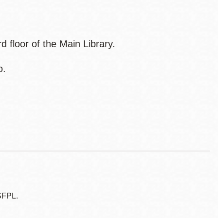
d floor of the Main Library.
o.
SFPL.