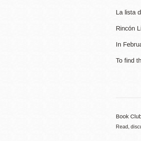
Mission米慎區
Chinatown 華埠/
圖書分館
La lista
麥禮謙圖書分館
Rincón Li
Mission Bay 米
Eureka Valley 尤
慎灣區圖書分館
In Febru
里卡谷/Harvey
Milk 紀念圖書分
Noe Valley
To find t
館
/Sally Brunn 諾
谷區圖書分館
Excelsior圖書分
館
North Beach北
岸區圖書分館
Glen Park 格倫
Book Clu
公園區圖書分館
Read, disc