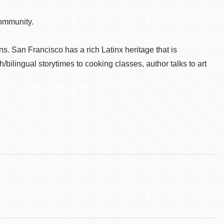
community.
ons. San Francisco has a rich Latinx heritage that is
h/bilingual storytimes to cooking classes, author talks to art