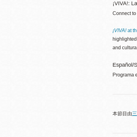
¡VIVA!: La
Connect to
¡VIVA!
at t
highlighted
and cultura
Español/
Programa e
本節目由
三