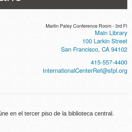
Martin Paley Conference Room - 3rd Fl
Main Library
ss
100 Larkin Street
San Francisco
,
CA
94102
t
415-557-4400
hone
InternationalCenterRef@sfpl.org
e en el tercer piso de la biblioteca central.