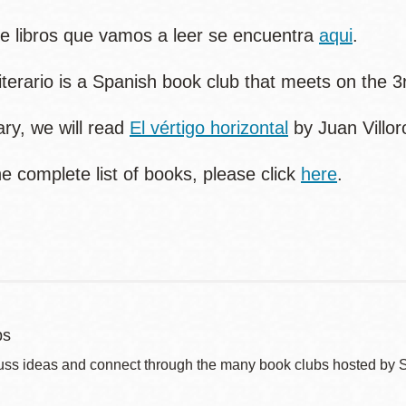
訪谷區圖書分館
 de libros que vamos a leer se encuentra
aqui
.
Portola寳多拉區
圖書分館
West Portal 圖
terario is a Spanish book club that meets on the 3r
書分館
Potrero 寳翠麗
ary, we will read
El vértigo horizontal
by Juan Villor
山圖書分館
Western
he complete list of books, please click
here
.
Addition 西增區
Presidio 普西迪
圖書分館
奧圖書分館
虛擬圖書館
流動圖書館/ 流
bs
動外展服務
uss ideas and connect through the many book clubs hosted by 