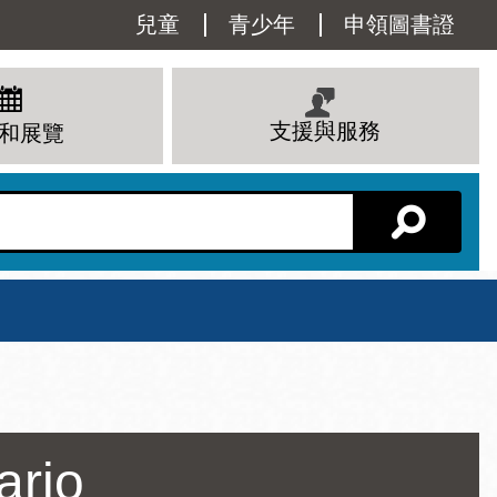
Utility
兒童
青少年
申領圖書證
Menu
支援與服務
和展覽
分館主頁
星期六
ario
 下午
10 上午 - 6 下午
查看所有