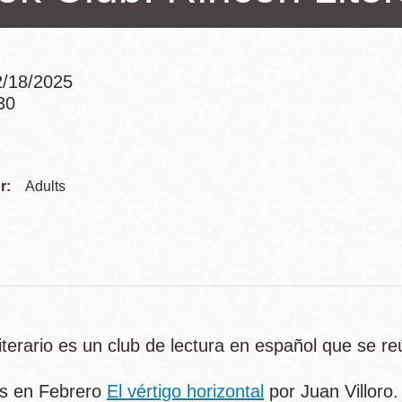
/18/2025
30
Ocean View 海
Richmond/參議
Addre
景區圖書分館
員 Milton Marks
列治文區圖書分
館
Contac
r:
OMI 流動圖書館
Adults
Telep
Sunset日落區圖
Ortega 圖書分館
書分館
Park 圖書分館
Treasure Island
金銀島借書亭
terario es un club de lectura en español que se reún
Parkside 圖書分
館
s en Febrero
El vértigo horizontal
por Juan Villoro.
Visitacion Valley